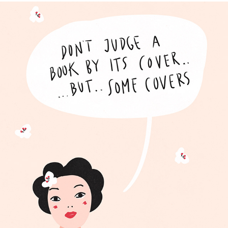
..BUT..SOME COVERS...
2024